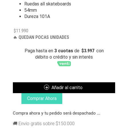
Ruedas all skateboards
54mm
Dureza 101A
$
11.990
🔥 QUEDAN POCAS UNIDADES
Paga hasta en
3 cuotas
de
$
3.997
con
débito o crédito y sin interés
ALL
RUEDAS
FLUOR
Añadir al carrito
VERDE
CANTIDAD
Comprar Ahora
Compra ahora y tu pedido será despachado
...
🚚 Envío gratis sobre $150.000