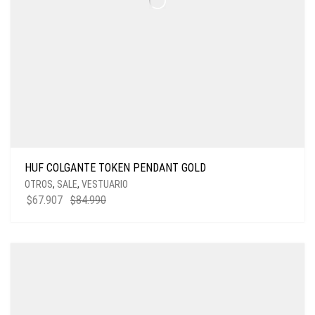
HUF COLGANTE TOKEN PENDANT GOLD
OTROS
,
SALE
,
VESTUARIO
EL
EL
$
67.907
$
84.990
PRECIO
PRECIO
ORIGINAL
ACTUAL
ERA:
ES:
$84.990.
$67.907.