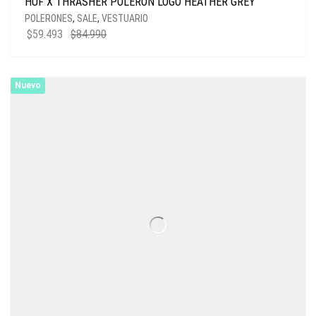
HUF X THRASHER POLERON LOGO HEATHER GREY
POLERONES
,
SALE
,
VESTUARIO
$
59.493
$
84.990
Nuevo