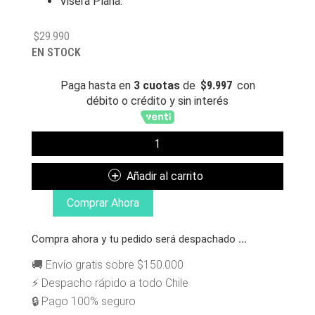
Visera Plana.
$
29.990
EN STOCK
Paga hasta en
3 cuotas
de
$
9.997
con
débito o crédito y sin interés
GRIZZLY
GORRO
OG
Añadir al carrito
BEAR
SNAPBACK
Comprar Ahora
BLACK
CANTIDAD
Compra ahora y tu pedido será despachado
...
🚚 Envío gratis sobre $150.000
⚡ Despacho rápido a todo Chile
🔒 Pago 100% seguro