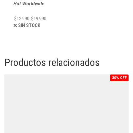
Huf Worldwide
El
El
precio
precio
$
12.990
$
19.990
original
actual
❌ SIN STOCK
era:
es:
$19.990.
$12.990.
Productos relacionados
30% OFF