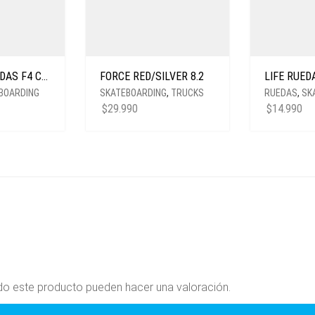
SPITFIRE RUEDAS F4 CONICAL 99DU YELLOW 53MM
FORCE RED/SILVER 8.2
BOARDING
SKATEBOARDING
,
TRUCKS
RUEDAS
,
SK
$
29.990
$
14.990
do este producto pueden hacer una valoración.