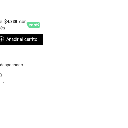
e
$
4.330
con
rés
Añadir al carrito
á despachado
...
0
le