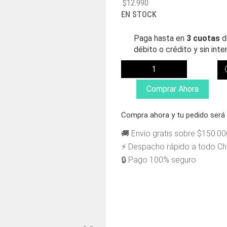
$
12.990
EN STOCK
Paga hasta en
3 cuotas
d
débito o crédito y sin inte
GRIZZLY
LIJA
REGULAR
Comprar Ahora
CUTOUT
CANTIDAD
Compra ahora y tu pedido ser
🚚 Envío gratis sobre $150.00
⚡ Despacho rápido a todo Chi
🔒 Pago 100% seguro