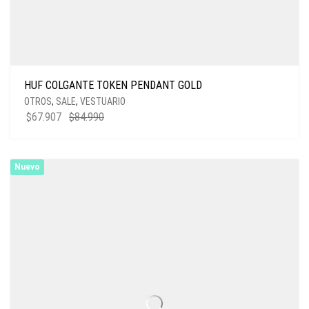
HUF COLGANTE TOKEN PENDANT GOLD
OTROS
,
SALE
,
VESTUARIO
EL
EL
$
67.907
$
84.990
PRECIO
PRECIO
ORIGINAL
ACTUAL
ERA:
ES:
Nuevo
$84.990.
$67.907.