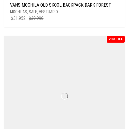
VANS MOCHILA OLD SKOOL BACKPACK DARK FOREST
MOCHILAS
,
SALE
,
VESTUARIO
EL
EL
$
31.952
$
39.990
PRECIO
PRECIO
ORIGINAL
ACTUAL
ERA:
ES:
20% OFF
$39.990.
$31.952.