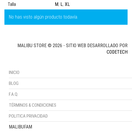
Talla
M
,
L
,
XL
No has visto algún producto todavía.
MALIBU STORE © 2026 - SITIO WEB DESARROLLADO POR
CODETECH
INICIO
BLOG
F.A.Q.
TÉRMINOS & CONDICIONES
POLITICA PRIVACIDAD
MALIBUFAM