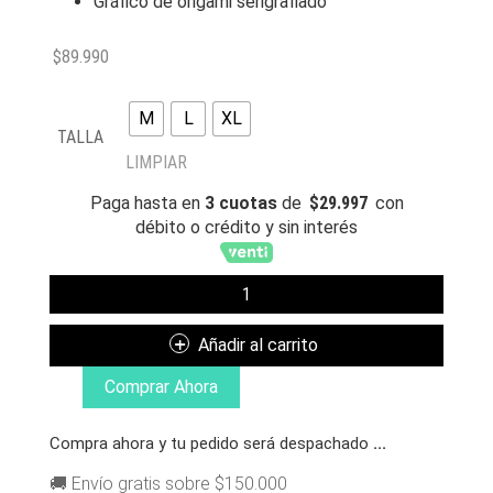
Gráfico de origami serigrafiado
$
89.990
M
L
XL
TALLA
LIMPIAR
Paga hasta en
3 cuotas
de
$
29.997
con
débito o crédito y sin interés
RIPNDIP
POLERON
ORIGAMI
Añadir al carrito
CHARCOAL
CANTIDAD
Comprar Ahora
Compra ahora y tu pedido será despachado
...
🚚 Envío gratis sobre $150.000