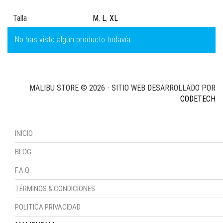
Talla
M
,
L
,
XL
No has visto algún producto todavía.
MALIBU STORE © 2026 - SITIO WEB DESARROLLADO POR
CODETECH
INICIO
BLOG
F.A.Q.
TÉRMINOS & CONDICIONES
POLITICA PRIVACIDAD