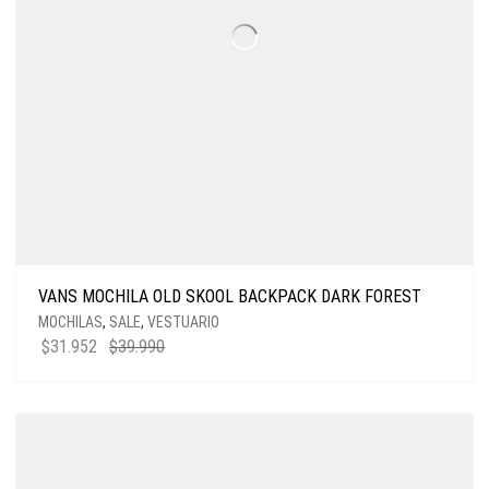
VANS MOCHILA OLD SKOOL BACKPACK DARK FOREST
MOCHILAS
,
SALE
,
VESTUARIO
EL
EL
$
31.952
$
39.990
PRECIO
PRECIO
ORIGINAL
ACTUAL
ERA:
ES:
$39.990.
$31.952.