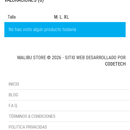
Talla
M
,
L
,
XL
No has visto algún producto todavía.
MALIBU STORE © 2026 - SITIO WEB DESARROLLADO POR
CODETECH
INICIO
BLOG
F.A.Q.
TÉRMINOS & CONDICIONES
POLITICA PRIVACIDAD