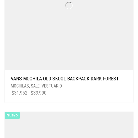
VANS MOCHILA OLD SKOOL BACKPACK DARK FOREST
MOCHILAS
,
SALE
,
VESTUARIO
EL
EL
$
31.952
$
39.990
PRECIO
PRECIO
ORIGINAL
ACTUAL
ERA:
ES:
Nuevo
$39.990.
$31.952.