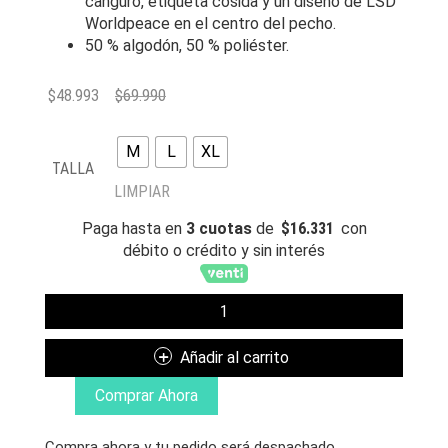
canguro, etiqueta cosida y un diseño de LSD
Worldpeace en el centro del pecho.
50 % algodón, 50 % poliéster.
$
48.993
$
69.990
M
L
XL
TALLA
LIMPIAR
Paga hasta en
3 cuotas
de
$
16.331
con
débito o crédito y sin interés
THRASHER
POLERON
RED
Añadir al carrito
CURB
BY
Comprar Ahora
WORLDPEACE
ASH
Compra ahora y tu pedido será despachado
...