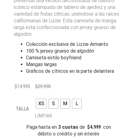
presentan una versión deconstruida de nuestro
icónico estampado de tablero de ajedrez y una
variedad de frutas cítricas, uniéndose a las raíces
californianas de Lizzie. Esta camiseta de manga
larga está confeccionada con jersey grueso de
algodón.
Colección exclusiva de Lizzie Armanto
100 % jersey grueso de algodón
Camiseta estilo boyfriend
Mangas largas
Gráficos de cítricos en la parte delantera
$
14.995
$
29.990
XS
S
M
L
TALLA
LIMPIAR
Paga hasta en
3 cuotas
de
$
4.999
con
débito o crédito y sin interés