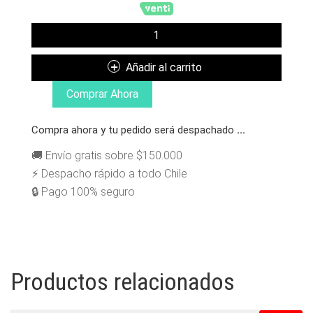
VANS
POLERA
MUJER
Añadir al carrito
LIZZIE
ARMANTO
Comprar Ahora
BF
BLACK
Compra ahora y tu pedido será despachado
...
CANTIDAD
🚚 Envío gratis sobre $150.000
⚡ Despacho rápido a todo Chile
🔒 Pago 100% seguro
Productos relacionados