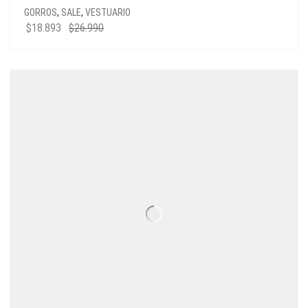
GORROS
,
SALE
,
VESTUARIO
EL
EL
$
18.893
$
26.990
PRECIO
PRECIO
ORIGINAL
ACTUAL
ERA:
ES:
$26.990.
$18.893.