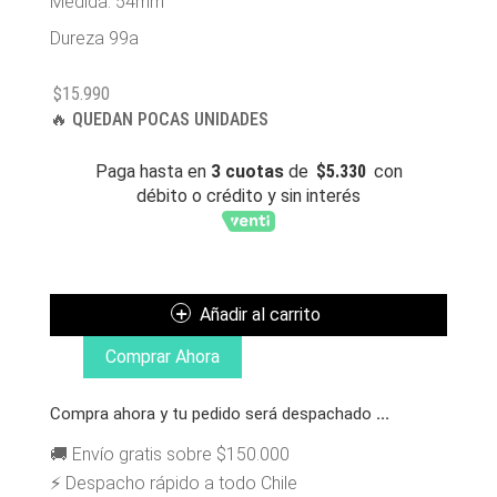
Medida: 54mm
Dureza 99a
$
15.990
🔥 QUEDAN POCAS UNIDADES
Paga hasta en
3 cuotas
de
$
5.330
con
débito o crédito y sin interés
WISDOM
RUEDAS
ELEVATE
Añadir al carrito
CONICA
54MM
Comprar Ahora
FUCSIA
CANTIDAD
Compra ahora y tu pedido será despachado
...
🚚 Envío gratis sobre $150.000
⚡ Despacho rápido a todo Chile