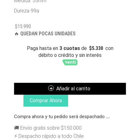
Medida: 53mm
Dureza 99a
$
15.990
🔥 QUEDAN POCAS UNIDADES
Paga hasta en
3 cuotas
de
$
5.330
con
débito o crédito y sin interés
WISDOM
RUEDAS
FLAG
Añadir al carrito
53MM
BLACK
Comprar Ahora
CANTIDAD
Compra ahora y tu pedido será despachado
...
🚚 Envío gratis sobre $150.000
⚡ Despacho rápido a todo Chile