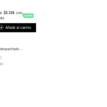
e
$
5.330
con
rés
Añadir al carrito
á despachado
...
0
le