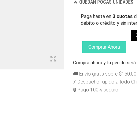
🔥 QUEDAN POCAS UNIDADES
Paga hasta en
3 cuotas
d
débito o crédito y sin inte
WISDOM
RUEDAS
FLAG
Comprar Ahora
53MM
ROJAS
Compra ahora y tu pedido ser
CANTIDAD
🚚 Envío gratis sobre $150.00
⚡ Despacho rápido a todo Chi
🔒 Pago 100% seguro