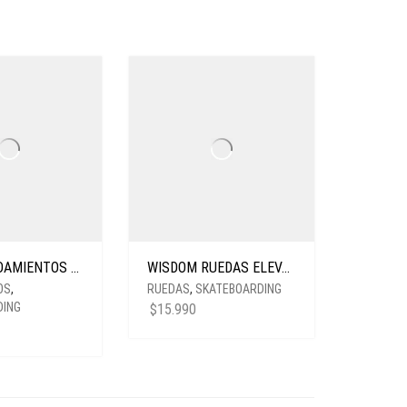
BONES RODAMIENTOS SUPER SWISS 6
WISDOM RUEDAS ELEVATE CONICA 54MM FUCSIA
OS
,
RUEDAS
,
SKATEBOARDING
DING
$
15.990