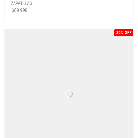
ZAPATILLAS
$
89.990
20% OFF