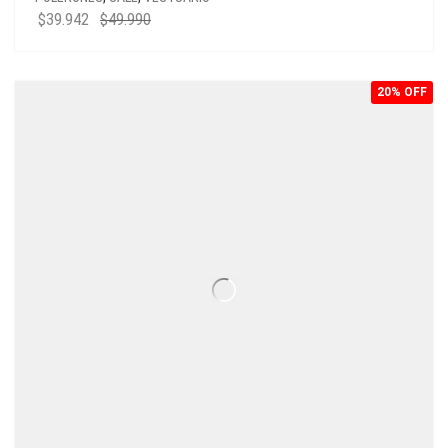
$
39.942
$
49.990
20% OFF