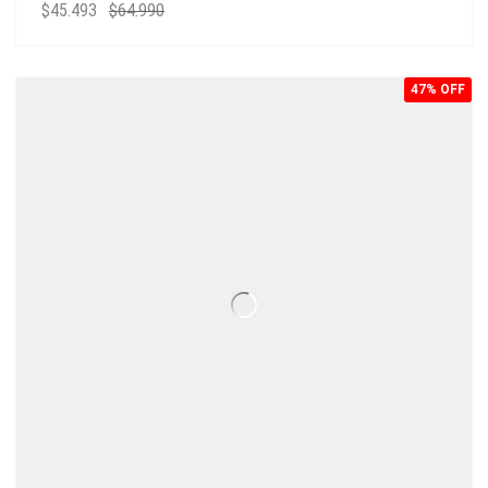
$
45.493
$
64.990
47% OFF