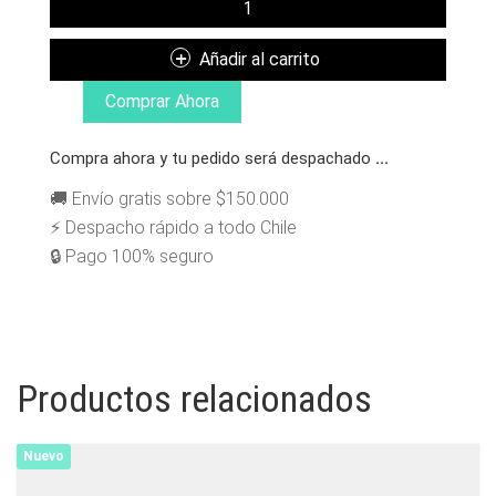
POLERA
HEATHER
Añadir al carrito
LONG
SLEEVE
Comprar Ahora
BLACK
CANTIDAD
Compra ahora y tu pedido será despachado
...
🚚 Envío gratis sobre $150.000
⚡ Despacho rápido a todo Chile
🔒 Pago 100% seguro
Productos relacionados
Nuevo