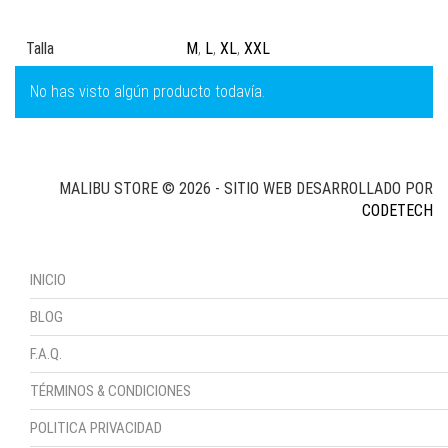
Talla
M
,
L
,
XL
,
XXL
No has visto algún producto todavía.
MALIBU STORE © 2026 - SITIO WEB DESARROLLADO POR
CODETECH
INICIO
BLOG
F.A.Q.
TÉRMINOS & CONDICIONES
POLITICA PRIVACIDAD