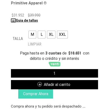
Primitive Apparel ®
$
31.952
$
39.990
Guia de tallas
M
L
XL
XXL
TALLA
LIMPIAR
Paga hasta en
3 cuotas
de
$
10.651
con
débito o crédito y sin interés
PRIMITIVE
POLERA
CREEPER
Añadir al carrito
HW
BLACK
Comprar Ahora
CANTIDAD
Compra ahora y tu pedido será despachado
...