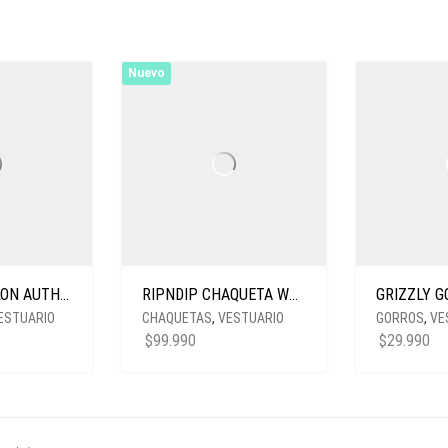
Nuevo
VANS PANTALON AUTHENTIC CHINO LOOSE BLACK
RIPNDIP CHAQUETA WHERE THE FLOWERS BLOOM FLANNEL OLIVE
ESTUARIO
CHAQUETAS
,
VESTUARIO
GORROS
,
VE
$
99.990
$
29.990