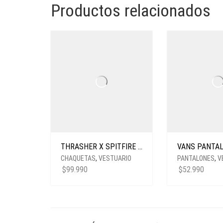
Productos relacionados
THRASHER X SPITFIRE CHAQUETA THRASH & BURN COACH BLACK
CHAQUETAS
,
VESTUARIO
PANTALONES
,
V
$
99.990
$
52.990