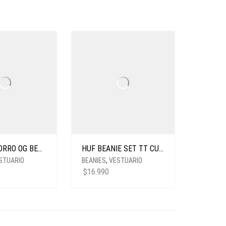
GRIZZLY GORRO OG BEAR SNAPBACK NAVY
HUF BEANIE SET TT CUFF GREY
STUARIO
BEANIES
,
VESTUARIO
$
16.990