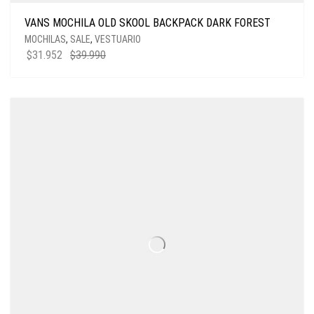
VANS MOCHILA OLD SKOOL BACKPACK DARK FOREST
MOCHILAS
,
SALE
,
VESTUARIO
EL
EL
$
31.952
$
39.990
PRECIO
PRECIO
ORIGINAL
ACTUAL
ERA:
ES:
$39.990.
$31.952.