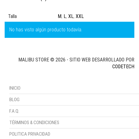
Talla
M
,
L
,
XL
,
XXL
No has visto algún producto todavía.
MALIBU STORE © 2026 - SITIO WEB DESARROLLADO POR
CODETECH
INICIO
BLOG
F.A.Q.
TÉRMINOS & CONDICIONES
POLITICA PRIVACIDAD