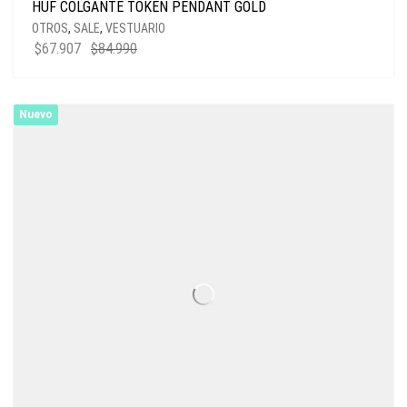
HUF COLGANTE TOKEN PENDANT GOLD
OTROS
,
SALE
,
VESTUARIO
EL
EL
$
67.907
$
84.990
PRECIO
PRECIO
ORIGINAL
ACTUAL
ERA:
ES:
Nuevo
$84.990.
$67.907.