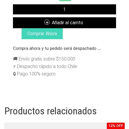
VANS
KNU
SKOOL
Añadir al carrito
BLACK
WHITE
Comprar Ahora
CANTIDAD
Compra ahora y tu pedido será despachado
...
🚚 Envío gratis sobre $150.000
⚡ Despacho rápido a todo Chile
🔒 Pago 100% seguro
Productos relacionados
12% OFF