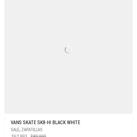
VANS SKATE SK8-HI BLACK WHITE
SALE
,
ZAPATILLAS
$
62.993
$
89.990