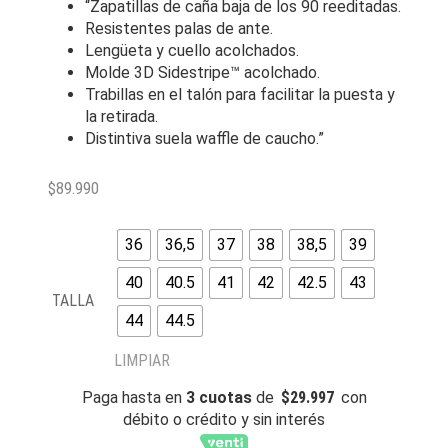
“Zapatillas de caña baja de los 90 reeditadas.
Resistentes palas de ante.
Lengüeta y cuello acolchados.
Molde 3D Sidestripe™ acolchado.
Trabillas en el talón para facilitar la puesta y
la retirada.
Distintiva suela waffle de caucho.”
$
89.990
36
36,5
37
38
38,5
39
40
40.5
41
42
42.5
43
TALLA
44
44.5
LIMPIAR
Paga hasta en
3 cuotas
de
$
29.997
con
débito o crédito y sin interés